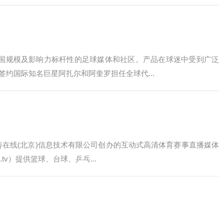
为全国规模及影响力标杆性的足球媒体和社区。产品在球迷中受到广泛
签约国际知名巨星阿扎尔和阿奎罗担任全球代...
旗下新传在线(北京)信息技术有限公司创办的互动式高清体育赛事直播媒体
tv）提供篮球、台球、乒乓...