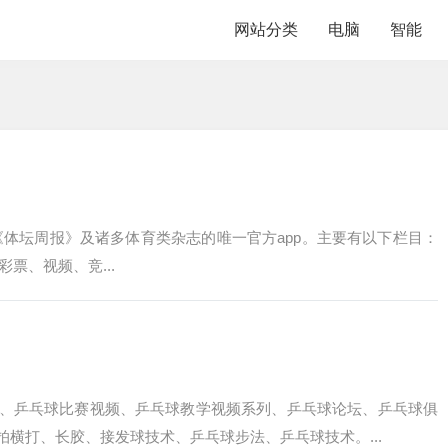
网站分类
电脑
智能
是体坛传媒旗下《体坛周报》及诸多体育类杂志的唯一官方app。主要有以下栏目：
票、视频、竞...
、乒乓球比赛视频、乒乓球教学视频系列、乒乓球论坛、乒乓球俱
横打、长胶、接发球技术、乒乓球步法、乒乓球技术。...