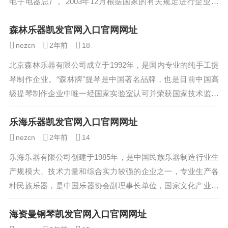
电子电器总厂。2003年12月根据国家的有关规定进行企业改
制，将上海华新电子电器总...
森林乐器凯发官网入口官网网址
nezcn
2年前
18
北京森林乐器有限公司成立于1992年，是国内专业的纯手工提
琴制作企业。“森林牌”提琴是中国著名品牌，也是目前中国高
级提琴制作企业中唯一经国家实验室认可并荣获国家技术监督
局金牌荣誉称号的制琴企业。森林乐...
乐海乐器凯发官网入口官网网址
nezcn
2年前
14
乐海乐器有限公司创建于1985年，是中国民族乐器制造行业生
产规模大、技术力量和综合实力较强的企业之一，专业生产各
种民族乐器，是中国乐器协会副理事长单位，国家文化产业示
范基地，国家民族乐器行业标准制修订...
海资曼钢琴凯发官网入口官网网址