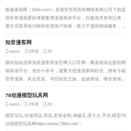
极速漫画网（1kkk.com）是瑞安市我喜欢网络有限公司下的提
供所有漫画爱好者聚集阅读漫画的平台，自建成并发布以来，
逐步完善系统功能和改善用户体验，致力于漫画阅读服务，提
供海量更新最快的高清在线漫画欣...
知音漫客网
nezcn
1年前
29
国内知名品牌知音漫客凯发官网入口官网，飒漫画杂志授权网
络阅读平台，创办十余年，凝聚大批漫画家和粉丝，拥有斗破
苍穹漫画、风起苍岚、寻找前世之旅、血族禁域、哑舍漫画、
龙族漫画等海量优秀漫画。免费、快速、正版、高清、无...
78动漫模型玩具网
nezcn
1年前
29
模型论坛,动漫周边,高达,变形金刚,海贼王,圣斗士,手办,模型78
动漫模型玩具网https://www.78dm.net/...