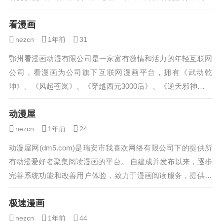
创动漫作者提供最优质的创作成长环境，为...
看漫画
nezcn
1年前
31
鄂州看漫画动漫有限公司是一家富有激情和活力的年轻互联网
公司，看漫画为公司旗下互联网漫画平台，拥有《武动乾
坤》、《风起苍岚》、《穿越西元3000后》、《逆天邪神》等
众多知名作品，已跻身于中国互联网头部漫...
动漫屋
nezcn
1年前
24
动漫屋网(dm5.com)是瑞安市我喜欢网络有限公司下的提供所
有动漫爱好者聚集阅读漫画的平台。 自建成并发布以来，逐步
完善系统功能和改善用户体验，致力于漫画阅读服务，提供海
量更新最快的高清在线漫画欣赏...
极速漫画
nezcn
1年前
44