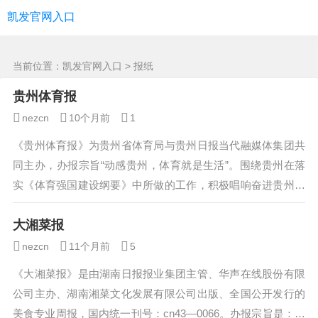
报纸 -凯发官网入口
凯发官网入口
当前位置：
凯发官网入口
> 报纸
贵州体育报
nezcn
10个月前
1
《贵州体育报》为贵州省体育局与贵州日报当代融媒体集团共
同主办，办报宗旨“动感贵州，体育就是生活”。围绕贵州在落
实《体育强国建设纲要》中所做的工作，积极唱响奋进贵州、
活力贵州、健康贵州的主旋律，为贵州体...
大湘菜报
nezcn
11个月前
5
《大湘菜报》是由湖南日报报业集团主管、华声在线股份有限
公司主办、湖南湘菜文化发展有限公司出版、全国公开发行的
美食专业周报，国内统一刊号：cn43—0066。办报宗旨是：弘