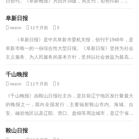
日创刊。《阜新晚报》为四开16版，周五刊，彩色印刷，采取
订阅和零售相结合的发...
阜新日报
nezcn
11个月前
3
《阜新日报》是中共阜新市委机关报，创刊于1948年，是
阜新市唯一的一份综合性大型日报。《阜新日报》坚持为社会
主义服务、为人民服务的基本方针，坚持以社会效益为最高准
则，宣传马克思列宁主义、毛泽东思想...
千山晚报
nezcn
11个月前
3
《千山晚报》由鞍山日报社主办，是目前辽宁地区发行量最大
的晚报之一，面向全国发行，主要辐射鞍山市内、海城、台
安、岫岩地区以及辽阳、营口、盘锦等周边城市，是辽宁省中
级城市中颇具影响力的大众传媒。 《千山...
鞍山日报