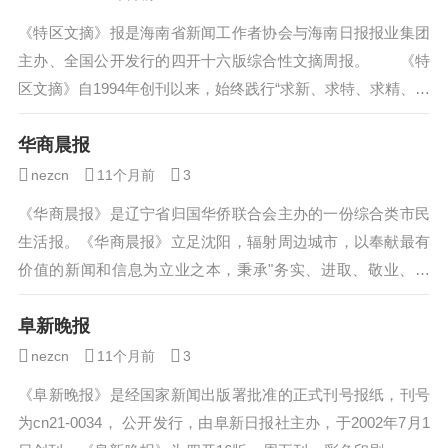
《特区文摘》报是海南省新闻工作者协会与海南日报报业集团
主办、全国公开发行的四开十六版综合性文摘周报。 《特
区文摘》自1994年创刊以来，始终践行“求新、求特、求精、求
深”的办报宗旨，坚守思想性与可读...
华商晨报
nezcn
11个月前
3
《华商晨报》是辽宁省归国华侨联合会主办的一份综合类市民
生活报。《华商晨报》立足沈阳，辐射周边城市，以奉献最有
价值的新闻和信息为立业之本，秉承"务实、进取、敬业、和
谐"的企业精神，全...
阜新晚报
nezcn
11个月前
3
《阜新晚报》是经国家新闻出版署批准的正式刊号报纸，刊号
为cn21-0034， 公开发行，由阜新日报社主办，于2002年7月1