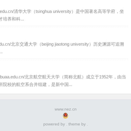
edu.cn/清华大学（tsinghua university）是中国著名高等学府，坐
养和科...
cn/北京交通大学（beijing jiaotong university）历史渊源可追溯
.
buaa.edu.cn/北京航空航天大学（简称北航）成立于1952年，由当
院校的航空系合并组建，是新中国...
www.nez.cn
powered by . theme by .