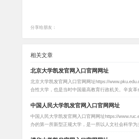
分享给朋友：
相关文章
北京大学凯发官网入口官网网址
北京大学凯发官网入口官网网址https://www.pku
合性大学，也是当时中国最高教育行政机关。辛亥革命后
中国人民大学凯发官网入口官网网址
中国人民大学凯发官网入口官网网址https://www.ruc.edu
办的第一所新型正规大学，是一所以人文社会科学为主的