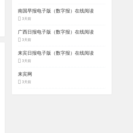
南国早报电子版（数字报）在线阅读
3天前
广西日报电子版（数字报）在线阅读
3天前
来宾日报电子版（数字报）在线阅读
3天前
来宾网
3天前