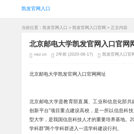
凯发官网入口
当前位置：
凯发官网入口
>
凯发官网入口官网
> 正文内容
北京邮电大学凯发官网入口官网网
nez.cn
2年前
(2020-08-17)
凯发官网入口官
北京邮电大学凯发官网入口官网网址
北京邮电大学是教育部直属、工业和信息化部共建、
创新平台”项目重点建设高校，是一所以信息科
型大学，是我国信息科技人才的重要培养基地。20
学科群”两个学科群进入一流学科建设行列。