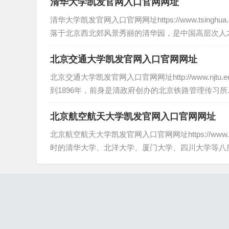
清华大学凯发官网入口官网网址
清华大学凯发官网入口官网网址https://www.tsinghua.
落于北京西北郊风景秀丽的清华园，是中国高层次人才培
北京交通大学凯发官网入口官网网址
北京交通大学凯发官网入口官网网址http://www.njtu.edu.
到1896年，前身是清政府创办的北京铁路管理传习所..
北京航空航天大学凯发官网入口官网网址
北京航空航天大学凯发官网入口官网网址https://www.
时的清华大学、北洋大学、厦门大学、四川大学等八所