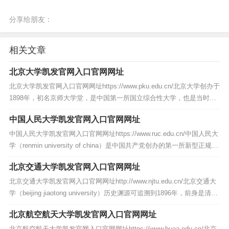
分享给朋友：
相关文章
北京大学凯发官网入口官网网址
北京大学凯发官网入口官网网址https://www.pku.edu.cn/北京大学创办于
1898年，初名京师大学堂，是中国第一所国立综合性大学，也是当时中
国最高教育行政机关。辛亥革命后，于1912年改为现名。...
中国人民大学凯发官网入口官网网址
中国人民大学凯发官网入口官网网址https://www.ruc.edu.cn/中国人民大
学（renmin university of china）是中国共产党创办的第一所新型正规大
学，是一所以人文社会科学为主的综...
北京交通大学凯发官网入口官网网址
北京交通大学凯发官网入口官网网址http://www.njtu.edu.cn/北京交通大
学（beijing jiaotong university）历史渊源可追溯到1896年，前身是清政
府创办的北京铁路管理传习所...
北京航空航天大学凯发官网入口官网网址
北京航空航天大学凯发官网入口官网网址https://www.buaa.edu.cn/北京