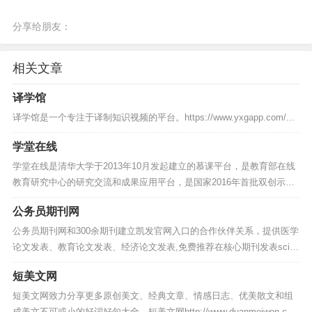
分享给朋友：
相关文章
译学馆
译学馆是一个专注于译制知识视频的平台。https://www.yxgapp.com/...
学堂在线
学堂在线是清华大学于2013年10月发起建立的慕课平台，是教育部在线
教育研究中心的研究交流和成果应用平台，是国家2016年首批双创示范
基地项目，是中国高等教育学会产教融合研究分会副秘书长单位，也是
公务员期刊网
联合...
公务员期刊网和300余期刊建立凯发官网入口的合作伙伴关系，提供医学
论文发表、教育论文发表、经济论文发表,免费推荐在核心期刊发表sci论
文,本站发表职称论文速度快、质量高、服务好。公务员期刊网https://w
短美文网
ww....
短美文网致力分享更多原创美文、经典文章、情感日志、优美散文和组
成美文不可或小的好词好句大全。短美文网http://www.duanmeiwen.co