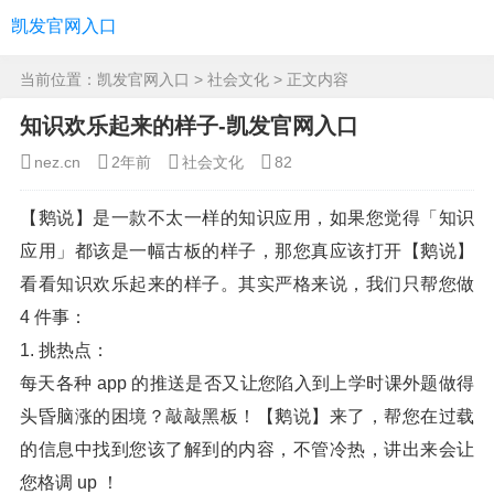
凯发官网入口
当前位置：
凯发官网入口
>
社会文化
> 正文内容
知识欢乐起来的样子-凯发官网入口
nez.cn
2年前
社会文化
82
【鹅说】是一款不太一样的知识应用，如果您觉得「知识
应用」都该是一幅古板的样子，那您真应该打开【鹅说】
看看知识欢乐起来的样子。其实严格来说，我们只帮您做
4 件事：
1. 挑热点：
每天各种 app 的推送是否又让您陷入到上学时课外题做得
头昏脑涨的困境？敲敲黑板！【鹅说】来了，帮您在过载
的信息中找到您该了解到的内容，不管冷热，讲出来会让
您格调 up ！