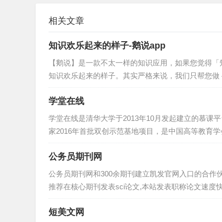
相关文章
知识欢乐起来的样子-鹅说app
【鹅说】是一款不太一样的知识应用，如果您觉得「
知识欢乐起来的样子。其实严格来说，我们只帮您做 4 件事
学堂在线
学堂在线是清华大学于2013年10月发起建立的慕
家2016年首批双创示范基地项目，是中国高等教育学
公务员期刊网
公务员期刊网和300余期刊建立凯发官网入口的合作
推荐在核心期刊发表sci论文,本站发表职称论文速度快、质量
短美文网