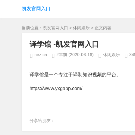
凯发官网入口
当前位置：
凯发官网入口
>
休闲娱乐
> 正文内容
译学馆 -凯发官网入口
nez.cn
2年前
(2020-06-16)
休闲娱乐
34
译学馆是一个专注于译制知识视频的平台。
https://www.yxgapp.com/
分享给朋友：