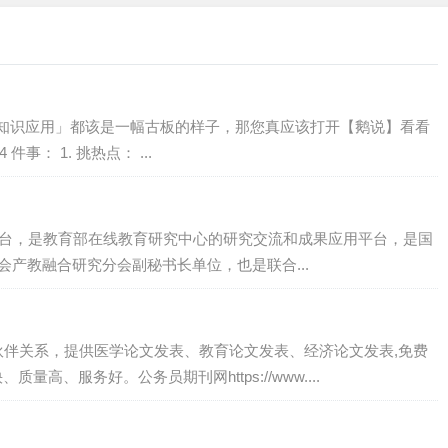
知识应用」都该是一幅古板的样子，那您真应该打开【鹅说】看看
： 1. 挑热点： ...
课平台，是教育部在线教育研究中心的研究交流和成果应用平台，是国
会产教融合研究分会副秘书长单位，也是联合...
伙伴关系，提供医学论文发表、教育论文发表、经济论文发表,免费
高、服务好。公务员期刊网https://www....