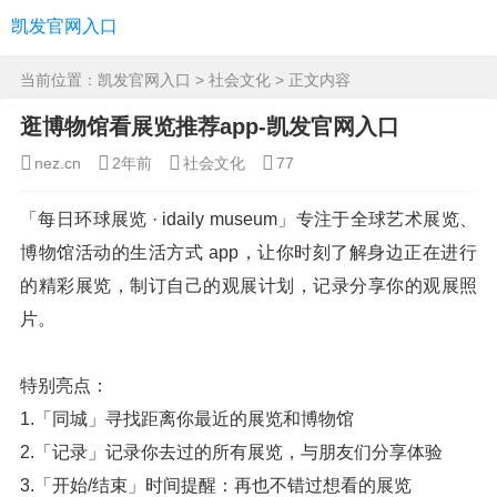
凯发官网入口
当前位置：
凯发官网入口
>
社会文化
> 正文内容
逛博物馆看展览推荐app-凯发官网入口
nez.cn
2年前
社会文化
77
「每日环球展览 · idaily museum」专注于全球艺术展览、
博物馆活动的生活方式 app，让你时刻了解身边正在进行
的精彩展览，制订自己的观展计划，记录分享你的观展照
片。
特别亮点：
1.「同城」寻找距离你最近的展览和博物馆
2.「记录」记录你去过的所有展览，与朋友们分享体验
3.「开始/结束」时间提醒：再也不错过想看的展览