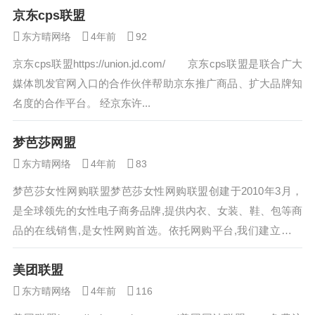
京东cps联盟
东方晴网络
4年前
92
京东cps联盟https://union.jd.com/ 京东cps联盟是联合广大
媒体凯发官网入口的合作伙伴帮助京东推广商品、扩大品牌知
名度的合作平台。 经京东许...
梦芭莎网盟
东方晴网络
4年前
83
梦芭莎女性网购联盟梦芭莎女性网购联盟创建于2010年3月，
是全球领先的女性电子商务品牌,提供内衣、女装、鞋、包等商
品的在线销售,是女性网购首选。依托网购平台,我们建立了国
内首家女性网站联盟,与广大站长...
美团联盟
东方晴网络
4年前
116