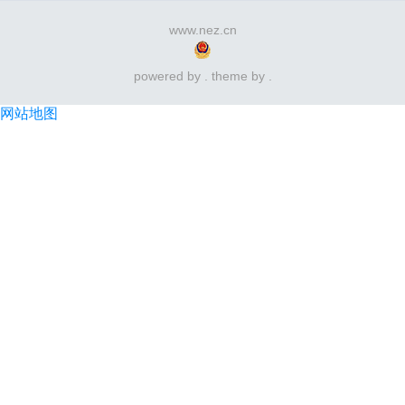
www.nez.cn
powered by . theme by .
网站地图