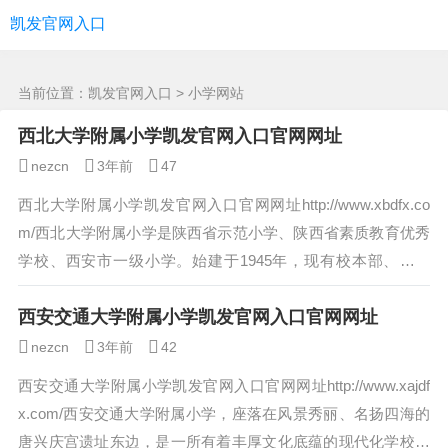
小学网站 -凯发官网入口
凯发官网入口
当前位置：
凯发官网入口
> 小学网站
西北大学附属小学凯发官网入口官网网址
nezcn
3年前
47
西北大学附属小学凯发官网入口官网网址http://www.xbdfx.co
m/西北大学附属小学是陕西省示范小学、陕西省素质教育优秀
学校、西安市一级小学。始建于1945年，现有校本部、南校
区、橡树湾分校、浐灞一小四...
西安交通大学附属小学凯发官网入口官网网址
nezcn
3年前
42
西安交通大学附属小学凯发官网入口官网网址http://www.xajdf
x.com/西安交通大学附属小学，座落在风景秀丽、名扬四海的
唐兴庆宫遗址东边，是一所有着丰厚文化底蕴的现代化学校。