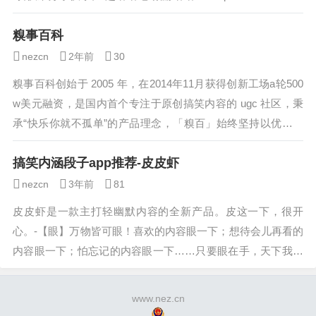
x/...
糗事百科
nezcn
2年前
30
糗事百科创始于 2005 年，在2014年11月获得创新工场a轮500
w美元融资，是国内首个专注于原创搞笑内容的 ugc 社区，秉
承“快乐你就不孤单”的产品理念，「糗百」始终坚持以优质搞
笑内容满足用户...
搞笑内涵段子app推荐-皮皮虾
nezcn
3年前
81
皮皮虾是一款主打轻幽默内容的全新产品。皮这一下，很开
心。-【眼】万物皆可眼！喜欢的内容眼一下；想待会儿再看的
内容眼一下；怕忘记的内容眼一下……只要眼在手，天下我都
有！-【表情包】除了插眼，我们还为大家...
www.nez.cn