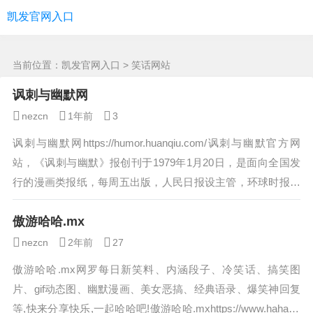
笑话网站 -凯发官网入口
凯发官网入口
当前位置：
凯发官网入口
> 笑话网站
讽刺与幽默网
nezcn
1年前
3
讽刺与幽默网https://humor.huanqiu.com/讽刺与幽默官方网
站，《讽刺与幽默》报创刊于1979年1月20日，是面向全国发
行的漫画类报纸，每周五出版，人民日报设主管，环球时报社
主办...
傲游哈哈.mx
nezcn
2年前
27
傲游哈哈.mx网罗每日新笑料、内涵段子、冷笑话、搞笑图
片、gif动态图、幽默漫画、美女恶搞、经典语录、爆笑神回复
等,快来分享快乐,一起哈哈吧!傲游哈哈.mxhttps://www.haha.m