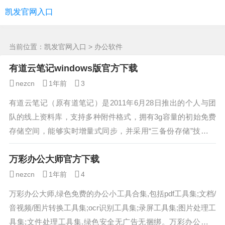
办公软件 -凯发官网入口
凯发官网入口
当前位置：
凯发官网入口
> 办公软件
有道云笔记windows版官方下载
nezcn
1年前
3
有道云笔记（原有道笔记）是2011年6月28日推出的个人与团
队的线上资料库，支持多种附件格式，拥有3g容量的初始免费
存储空间，能够实时增量式同步，并采用“三备份存储”技术，
同时上线的还有网页剪报功能。...
万彩办公大师官方下载
nezcn
1年前
4
万彩办公大师,绿色免费的办公小工具合集,包括pdf工具集;文档/
音视频/图片转换工具集;ocr识别工具集;录屏工具集;图片处理工
具集;文件处理工具集.绿色安全无广告无捆绑。万彩办公大师