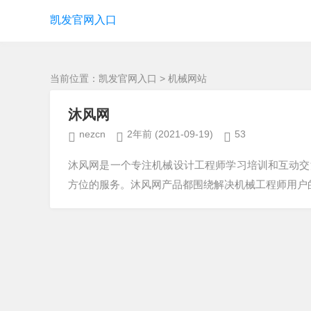
机械网站 -凯发官网入口
凯发官网入口
当前位置：
凯发官网入口
> 机械网站
沐风网
nezcn
2年前
(2021-09-19)
53
沐风网是一个专注机械设计工程师学习培训和互动交
方位的服务。沐风网产品都围绕解决机械工程师用户的问题而产生