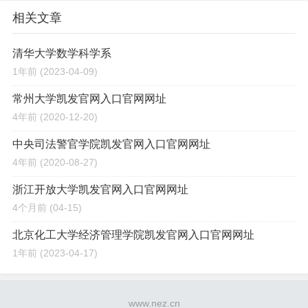
相关文章
清华大学数学科学系
1年前
(2023-04-09)
常州大学凯发官网入口官网网址
4年前
(2020-12-20)
中央司法警官学院凯发官网入口官网网址
4年前
(2020-08-27)
浙江开放大学凯发官网入口官网网址
4个月前
(04-15)
北京化工大学经济管理学院凯发官网入口官网网址
1年前
(2023-04-17)
www.nez.cn