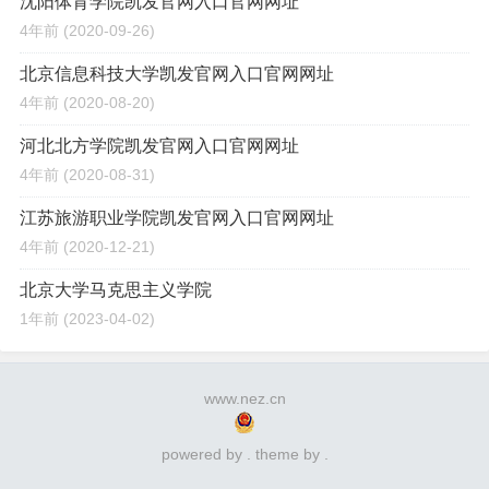
沈阳体育学院凯发官网入口官网网址
4年前
(2020-09-26)
北京信息科技大学凯发官网入口官网网址
4年前
(2020-08-20)
河北北方学院凯发官网入口官网网址
4年前
(2020-08-31)
江苏旅游职业学院凯发官网入口官网网址
4年前
(2020-12-21)
北京大学马克思主义学院
1年前
(2023-04-02)
www.nez.cn
powered by . theme by .