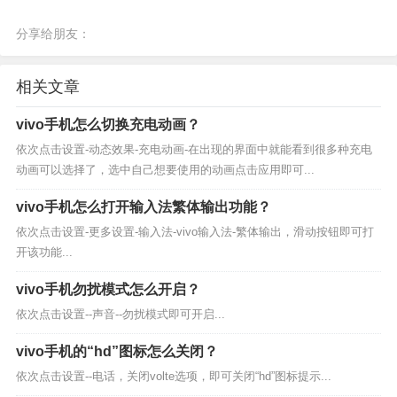
分享给朋友：
相关文章
vivo手机怎么切换充电动画？
依次点击设置-动态效果-充电动画-在出现的界面中就能看到很多种充电
动画可以选择了，选中自己想要使用的动画点击应用即可...
vivo手机怎么打开输入法繁体输出功能？
依次点击设置-更多设置-输入法-vivo输入法-繁体输出，滑动按钮即可打
开该功能...
vivo手机勿扰模式怎么开启？
依次点击设置--声音--勿扰模式即可开启...
vivo手机的“hd”图标怎么关闭？
依次点击设置--电话，关闭volte选项，即可关闭“hd”图标提示...