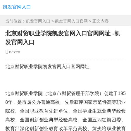
凯发官网入口
当前位置：
凯发官网入口
>
凯发官网入口官网
> 正文内容
北京财贸职业学院凯发官网入口官网网址 -凯
发官网入口
nezcn
北京财贸职业学院凯发官网入口官网网址
北京财贸职业学院（北京市财贸管理干部学院）创建于195
8年，是市属公办普通高校，先后获评国家示范性高等职业
院校、全国职业教育先进单位、全国毕业生就业典型经验
高校、全国创新创业典型经验高校、全国五四红旗团委、
教育部深化创新创业教育改革示范高校、黄炎培职业教育