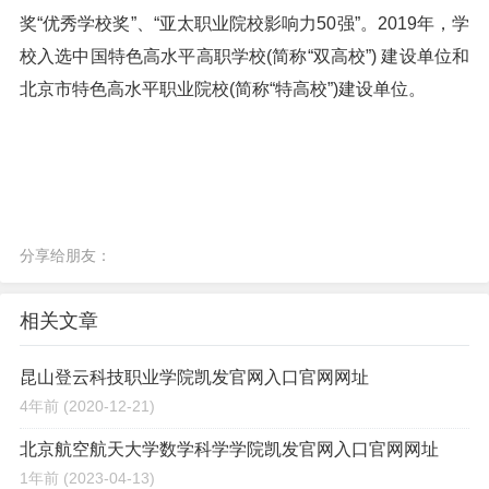
奖“优秀学校奖”、“亚太职业院校影响力50强”。2019年，学
校入选中国特色高水平高职学校(简称“双高校”) 建设单位和
北京市特色高水平职业院校(简称“特高校”)建设单位。
分享给朋友：
相关文章
昆山登云科技职业学院凯发官网入口官网网址
4年前
(2020-12-21)
北京航空航天大学数学科学学院凯发官网入口官网网址
1年前
(2023-04-13)