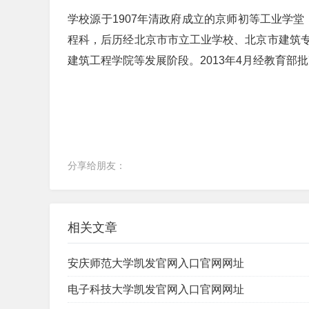
学校源于1907年清政府成立的京师初等工业学堂
程科，后历经北京市市立工业学校、北京市建筑
建筑工程学院等发展阶段。2013年4月经教育部
分享给朋友：
相关文章
安庆师范大学凯发官网入口官网网址
电子科技大学凯发官网入口官网网址