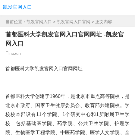
凯发官网入口
当前位置：
凯发官网入口
>
凯发官网入口官网
> 正文内容
首都医科大学凯发官网入口官网网址 -凯发官
网入口
nezcn
首都医科大学凯发官网入口官网网址
首都医科大学创建于1960年，是北京市重点高等院校，是
北京市政府、国家卫生健康委员会、教育部共建院校。学
校校本部设有11个学院、1个研究中心和1所附属卫生学
校，包括基础医学院、药学院、公共卫生学院、护理学
院、生物医学工程学院、中医药学院、医学人文学院、全