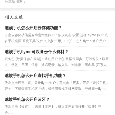
分享给朋友：
相关文章
魅族手机怎么开启云存储功能？
开启云存储功能需要绑定淘宝账户：依次点击“设置”选择“flyme 账户”或
在手机桌面“系统工具”文件夹中点击“用户中心”，进入 flyme 账户用户中
心界面，选择“云存储”，在提示与淘宝账户绑定界面点...
魅族手机flyme可以备份什么资料？
云备份 (数据保存在云端)：通过用户中心-数据云同步，可以备份：联系
人、便签、日历、信息、通话记录、输入法、浏览器、黑名单 (联系人、
短信、邮件黑名单)、其他 (wlan、vpn、邮箱账户)；本地备份...
魅族手机怎么开启查找手机功能？
依次点击设置 - 账户登录flyme账户，再点击「更多」开启「查找手机」
开关；下载查找手机客户端，或使用查找手机网页端，登录同一flyme账
户后即可对您的魅族手机，远程进行相关操作...
魅族手机怎么开启蓝牙？
依次点击【设置】，选择【蓝牙】，进入蓝牙界面打开【蓝牙】开
关。...