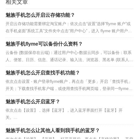
相关文章
魅族手机怎么开启云存储功能？
开启云存储功能需要绑定淘宝账户：依次点击“设置”选择“flyme 账户”或
在手机桌面“系统工具”文件夹中点击“用户中心”，进入 flyme 账户用户中
心界面，选择“云存储”，在提示与淘宝账户绑定界面点...
魅族手机flyme可以备份什么资料？
云备份 (数据保存在云端)：通过用户中心-数据云同步，可以备份：联系
人、便签、日历、信息、通话记录、输入法、浏览器、黑名单 (联系人、
短信、邮件黑名单)、其他 (wlan、vpn、邮箱账户)；本地备份...
魅族手机怎么开启查找手机功能？
依次点击设置 - 账户登录flyme账户，再点击「更多」开启「查找手机」
开关；下载查找手机客户端，或使用查找手机网页端，登录同一flyme账
户后即可对您的魅族手机，远程进行相关操作...
魅族手机怎么开启蓝牙？
依次点击【设置】，选择【蓝牙】，进入蓝牙界面打开【蓝牙】开
关。...
魅族手机怎么让其他人看到我手机的蓝牙？