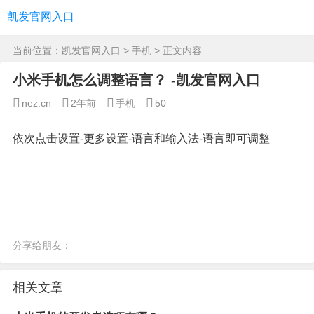
凯发官网入口
当前位置：
凯发官网入口
>
手机
> 正文内容
小米手机怎么调整语言？ -凯发官网入口
nez.cn
2年前
手机
50
依次点击设置-更多设置-语言和输入法-语言即可调整
分享给朋友：
相关文章