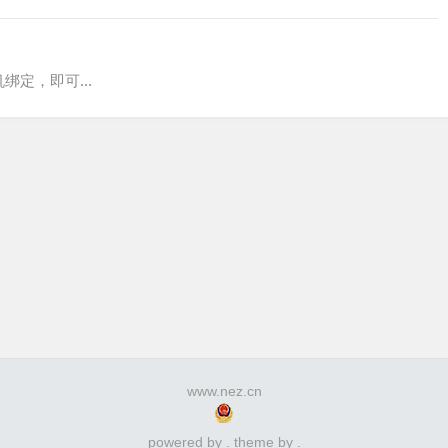
绑定，即可...
www.nez.cn
powered by . theme by .