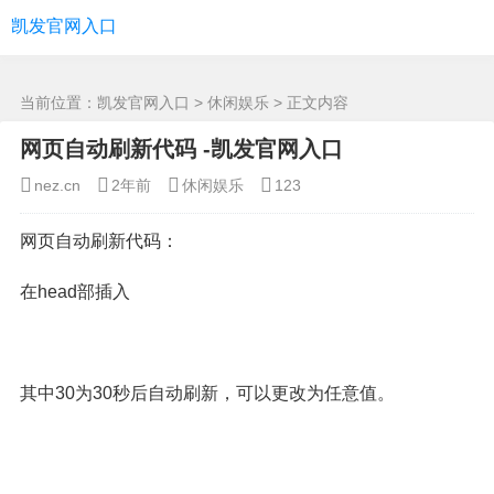
其中30为30秒后自动刷新，可以更...">
凯发官网入口
当前位置：
凯发官网入口
>
休闲娱乐
> 正文内容
网页自动刷新代码 -凯发官网入口
nez.cn
2年前
休闲娱乐
123
网页自动刷新代码：
在head部插入
其中30为30秒后自动刷新，可以更改为任意值。