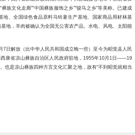
享有“彝族文化走廊”“中国彝族服饰之乡”“骏马之乡”等美称。已建成
基地、全国绿色食品原料马铃薯生产基地、国家商品用材林基
殖基地，羊肉被确认为全国无公害农产品。水电、风电、太阳能
年4月7日解放（比中华人民共和国成立晚一些）至今为昭觉县人民
日为西康省凉山彝族自治区人民政府驻地，1955年10月1日——19
地。也是凉山彝族四种方言文化汇聚之地，故有“不到昭觉就相当