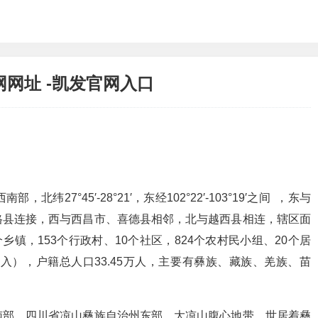
网址 -凯发官网入口
7°45′-28°21′，东经102°22′-103°19′之间 ，东与
格县连接，西与西昌市、喜德县相邻，北与越西县相连，辖区面
0个乡镇，153个行政村、10个社区，824个农村民小组、20个居
入），户籍总人口33.45万人，主要有彝族、藏族、羌族、苗
南部，四川省凉山彝族自治州东部，大凉山腹心地带，世居着彝