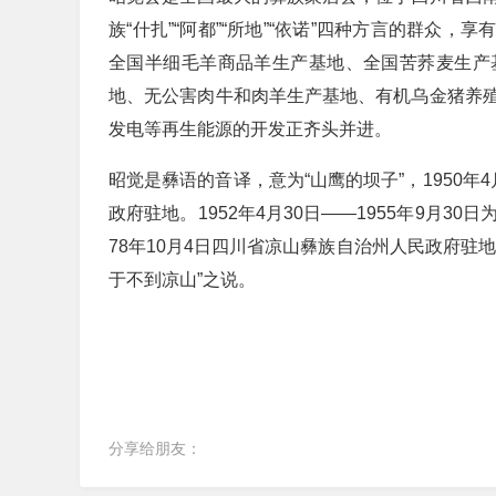
族“什扎”“阿都”“所地”“依诺”四种方言的群众，
全国半细毛羊商品羊生产基地、全国苦荞麦生产
地、无公害肉牛和肉羊生产基地、有机乌金猪养
发电等再生能源的开发正齐头并进。
昭觉是彝语的音译，意为“山鹰的坝子”，1950
政府驻地。1952年4月30日——1955年9月30
78年10月4日四川省凉山彝族自治州人民政府驻
于不到凉山”之说。
分享给朋友：