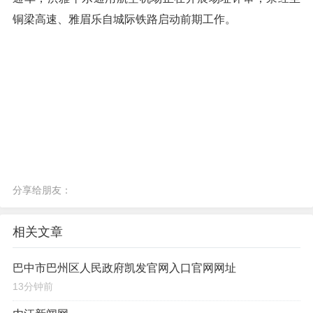
铜梁高速、雅眉乐自城际铁路启动前期工作。
分享给朋友：
相关文章
巴中市巴州区人民政府凯发官网入口官网网址
13分钟前