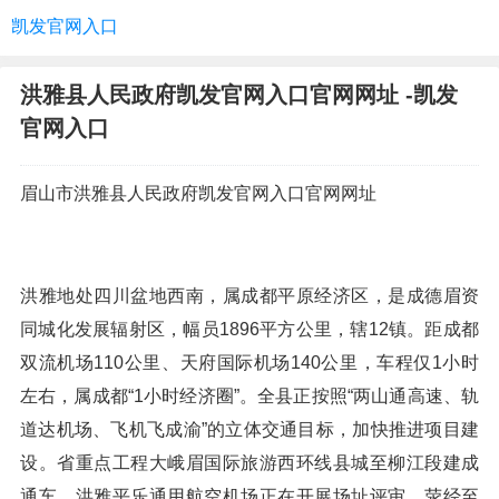
凯发官网入口
洪雅县人民政府凯发官网入口官网网址 -凯发
官网入口
眉山市洪雅县人民政府凯发官网入口官网网址
洪雅地处四川盆地西南，属成都平原经济区，是成德眉资
同城化发展辐射区，幅员1896平方公里，辖12镇。距成都
双流机场110公里、天府国际机场140公里，车程仅1小时
左右，属成都“1小时经济圈”。全县正按照“两山通高速、轨
道达机场、飞机飞成渝”的立体交通目标，加快推进项目建
设。省重点工程大峨眉国际旅游西环线县城至柳江段建成
通车，洪雅平乐通用航空机场正在开展场址评审，荥经至