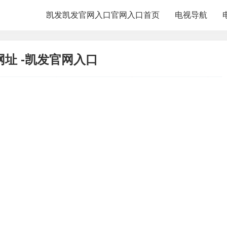
凯发凯发官网入口官网入口首页
电视导航
址 -凯发官网入口