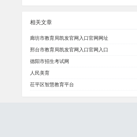
相关文章
廊坊市教育局凯发官网入口官网网址
邢台市教育局凯发官网入口官网入口
德阳市招生考试网
人民美育
茌平区智慧教育平台