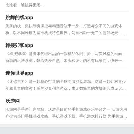
比比看，谁跳得更远...
跳舞的线app
跳舞的线，集快节奏操控与精选音轨于一身，打造与众不同的游戏体
验。以不同难度为基准构成特色世界，勾画出独一无二的游戏场景，激
发玩家多样情感共鸣。玩家不仅需要双眼来观察障碍物与陷阱，更需用
榫接卯和app
双耳聆听节奏，旋...
《榫接卯和》是腾讯代理出品的一款精品休闲手游，写实风格的画面，
新颖的玩法系统，献给热爱自然、木头和设计的所有玩家们，快来一起
享受榫卯结构的精妙之美！游戏亮点1、腾讯打造中国风；2、经典的结
迷你世界app
构来袭；3、...
《迷你世界》是一款精心打造的全球同服沙盒游戏。这是一款针对青少
年和儿童的寓教于乐的沙盒创意游戏，由无数简单的方块组合成庞大、
丰富、无限的三维世界，这个世界可以自由的改变和发展建设，可以养
沃游网
殖动植物，可以...
沃游网是手游门户网站。沃游是目前的手机游戏娱乐平台之一,沃游为用
户提供热门手机游戏攻略、手机游戏下载、手机游戏排行榜,为手机游戏
玩家提供手机游戏资料！网站每天保持更新大量游戏，是国内手机游戏
网站中免费...