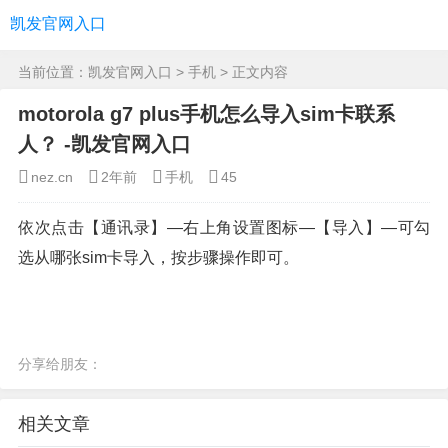
凯发官网入口
当前位置：
凯发官网入口
>
手机
> 正文内容
motorola g7 plus手机怎么导入sim卡联系
人？ -凯发官网入口
nez.cn
2年前
手机
45
依次点击【通讯录】—右上角设置图标—【导入】—可勾
选从哪张sim卡导入，按步骤操作即可。
分享给朋友：
相关文章